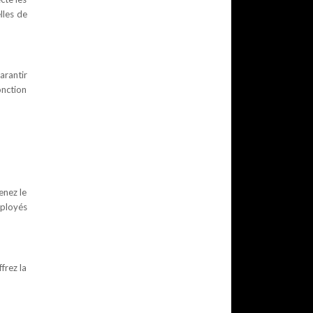
lles de
arantir
onction
enez le
mployés
frez la