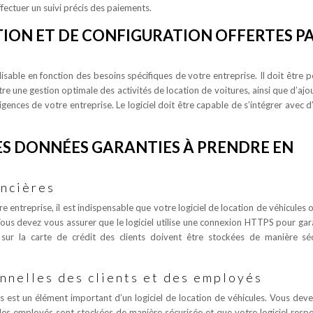
fectuer un suivi précis des paiements.
ION ET DE CONFIGURATION OFFERTES P
lisable en fonction des besoins spécifiques de votre entreprise. Il doit être p
 une gestion optimale des activités de location de voitures, ainsi que d’ajo
gences de votre entreprise. Le logiciel doit être capable de s’intégrer avec d
ES DONNÉES GARANTIES À PRENDRE EN
ancières
e entreprise, il est indispensable que votre logiciel de location de véhicules o
us devez vous assurer que le logiciel utilise une connexion HTTPS pour gara
 sur la carte de crédit des clients doivent être stockées de manière sé
nnelles des clients et des employés
s est un élément important d’un logiciel de location de véhicules. Vous dev
 des employés sont stockées de manière sécurisée et que votre logiciel respe