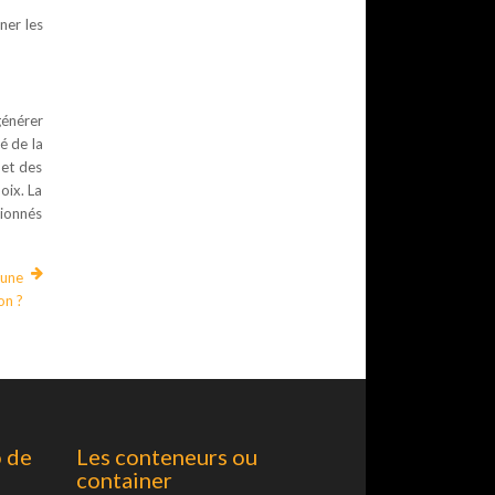
ner les
générer
é de la
 et des
oix. La
tionnés
 une
on ?
o de
Les conteneurs ou
container