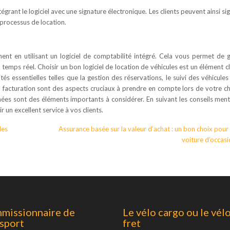
grant le logiciel avec une signature électronique. Les clients peuvent ainsi sig
e processus de location.
ent en utilisant un logiciel de comptabilité intégré. Cela vous permet de 
temps réel. Choisir un bon logiciel de location de véhicules est un élément cl
és essentielles telles que la gestion des réservations, le suivi des véhicules
la facturation sont des aspects cruciaux à prendre en compte lors de votre ch
nnées sont des éléments importants à considérer. En suivant les conseils men
r un excellent service à vos clients.
les
Assurance basée sur la valeur d’achat : un bon choix pour
voiture d’occasi
missionnaire de
Le vélo cargo ou le vél
sport
fret