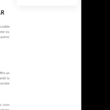
AR
ossible
uter ou
’autres
ffre un
ntir la
curisée
ez vous
cte les