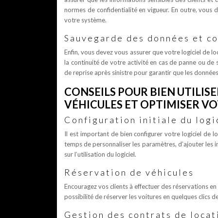
normes de confidentialité en vigueur. En outre, vous d
votre système.
Sauvegarde des données et co
Enfin, vous devez vous assurer que votre logiciel de l
la continuité de votre activité en cas de panne ou de 
de reprise après sinistre pour garantir que les donnée
CONSEILS POUR BIEN UTILIS
VÉHICULES ET OPTIMISER VO
Configuration initiale du logi
Il est important de bien configurer votre logiciel de 
temps de personnaliser les paramètres, d’ajouter les
sur l’utilisation du logiciel.
Réservation de véhicules
Encouragez vos clients à effectuer des réservations en 
possibilité de réserver les voitures en quelques clics 
Gestion des contrats de locat