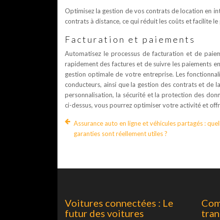
Optimisez la gestion de vos contrats de location en inté
contrats à distance, ce qui réduit les coûts et facilite l
Facturation et paiements
Automatisez le processus de facturation et de paiem
rapidement des factures et de suivre les paiements en 
gestion optimale de votre entreprise. Les fonctionnalit
conducteurs, ainsi que la gestion des contrats et de 
personnalisation, la sécurité et la protection des do
ci-dessus, vous pourrez optimiser votre activité et offri
Assurance auto en ligne et véhicules partagés : quel
garanties sont réellement utiles ?
Voitures connectées : Le
Com
futur des voitures
tran