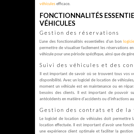
véhicules
efficace.
FONCTIONNALITÉS ESSENTIE
VÉHICULES
Gestion des réservations
L’une des fonctionnalités essentielles d’un bon
logici
permettre de visualiser facilement les réservations en 
véhicule pour une période spécifique, ainsi que de gére
Suivi des véhicules et des co
Il est important de savoir où se trouvent tous vos vé
disponibilité. Avec un logiciel de location de véhicul
moment un véhicule est en maintenance ou en réparat
besoins des clients. Il est important de pouvoir s
antécédents en matière d’accidents ou d’infractions au
Gestion des contrats et de la
Le logiciel de location de véhicules doit permettre 
location effectuée. Il est important d’avoir une fonct
une expérience client optimale et faciliter la gestio