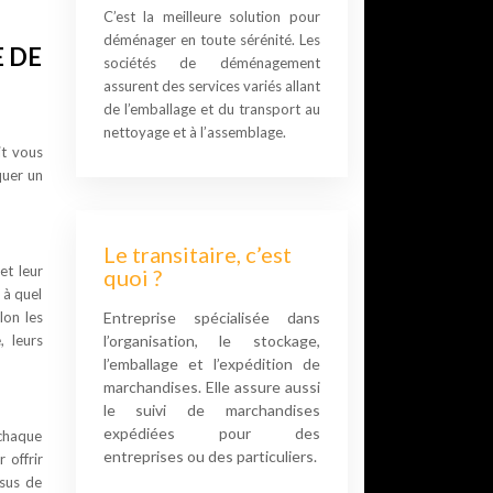
C’est la meilleure solution pour
déménager en toute sérénité. Les
 DE
sociétés de déménagement
assurent des services variés allant
de l’emballage et du transport au
nettoyage et à l’assemblage.
it vous
quer un
Le transitaire, c’est
et leur
quoi ?
 à quel
lon les
Entreprise spécialisée dans
, leurs
l’organisation, le stockage,
l’emballage et l’expédition de
marchandises. Elle assure aussi
le suivi de marchandises
expédiées pour des
 chaque
entreprises ou des particuliers.
 offrir
ssus de