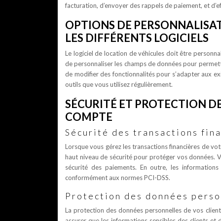
facturation, d’envoyer des rappels de paiement, et d’ef
OPTIONS DE PERSONNALISAT
LES DIFFÉRENTS LOGICIELS
Le logiciel de location de véhicules doit être personna
de personnaliser les champs de données pour permettre
de modifier des fonctionnalités pour s’adapter aux exi
outils que vous utilisez régulièrement.
SÉCURITÉ ET PROTECTION D
COMPTE
Sécurité des transactions fin
Lorsque vous gérez les transactions financières de votr
haut niveau de sécurité pour protéger vos données. Vo
sécurité des paiements. En outre, les informations
conformément aux normes PCI-DSS.
Protection des données perso
La protection des données personnelles de vos client
assurer que les informations sensibles des clients et